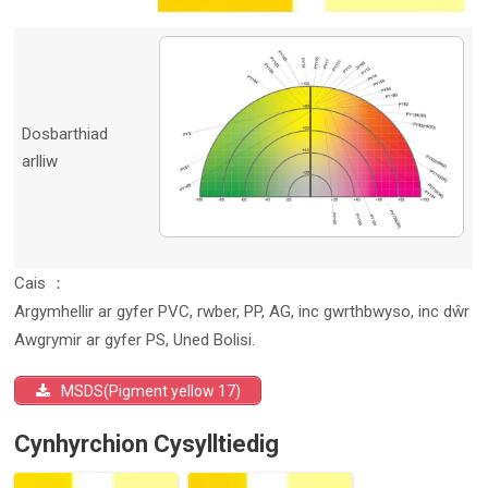
Dosbarthiad
arlliw
Cais ：
Argymhellir ar gyfer PVC, rwber, PP, AG, inc gwrthbwyso, inc dŵr
Awgrymir ar gyfer PS, Uned Bolisi.
MSDS(Pigment yellow 17)
Cynhyrchion Cysylltiedig