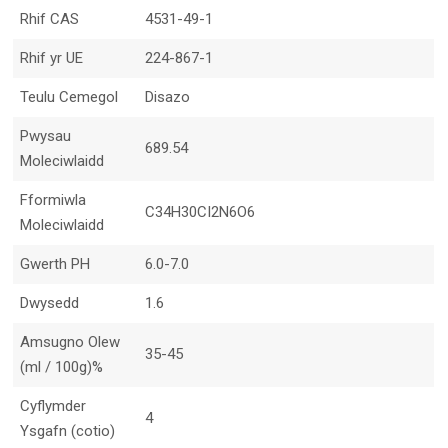
Rhif CAS
4531-49-1
Rhif yr UE
224-867-1
Teulu Cemegol
Disazo
Pwysau
689.54
Moleciwlaidd
Fformiwla
C34H30CI2N6O6
Moleciwlaidd
Gwerth PH
6.0-7.0
Dwysedd
1.6
Amsugno Olew
35-45
(ml / 100g)%
Cyflymder
4
Ysgafn (cotio)