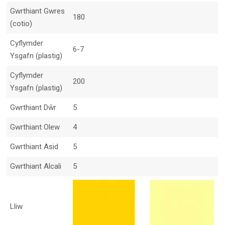
Gwrthiant Gwres
180
(cotio)
Cyflymder
6-7
Ysgafn (plastig)
Cyflymder
200
Ysgafn (plastig)
Gwrthiant Dŵr
5
Gwrthiant Olew
4
Gwrthiant Asid
5
Gwrthiant Alcali
5
Lliw