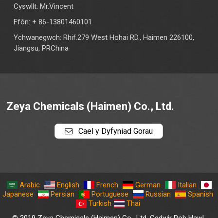
Cyswllt: Mr.Vincent
Ffôn: + 86-13801460101
Ychwanegwch: Rhif.279 West Hohai RD., Haimen 226100,
Jiangsu, PRChina
Zeya Chemicals (Haimen) Co., Ltd.
Cael y Dyfyniad Gorau
Arabic
English
French
German
Italian
Japanese
Persian
Portuguese
Russian
Spanish
Turkish
Thai