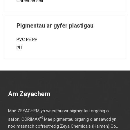
Gorchudd coil
Pigmentau ar gyfer plastigau
PVC PE PP
PU
Am Zeyachem
Mae ZEYACHEM yn wneuthurwr pigmentau organig o
®
safon, CORIMAX
Mae pigmentau organig o ansawdd yn
nod masnach cofrestredig Zeya Chemicals (Haimen) Co.,