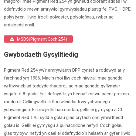
rhagorol, mae Pigment Red 254 yn gwneud colorant addas i'w
ddefnyddio mewn amrywiol gymwysiadau plastig fel PVC, HDPE,
polystyren, lliwio troelli polyester, polyolefinau, rwber ac
ardaloedd eraill.
MSDS(Pigment Coch 254)
Gwybodaeth Gysylltiedig
Pigment Red 254 yw'r amrywiaeth DPP cyntaf a roddwyd ar y
farchnad ym 1986. Mae'n rhoi lliw coch niwtral, mae ganddo
wrthwynebiad toddydd rhagorol, ac mae ganddo gyflymder
ysgafn o 8 gradd. Fe'i defnyddir yn bennaf mewn paent preimio
modurol. Gellir gwella ei flociwleiddio trwy ychwanegu
ychwanegion. Er mwyn lleihau costau, gellir ei gymysgu â CI
Pigment Red 170, sydd â golau glas cryfach ond ymwrthedd
golau is. Gellir ei gymysgu â quinacridone hefyd. Coch golau
glas tryloyw; hefyd yn cael ei ddefnyddio'n helaeth ar gyfer lliwio