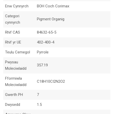
Enw Cynnyrch
BOH Coch Corimax
Categori
Pigment Organig
cynnyrch
Rhif CAS
84632-65-5
Rhif yr UE
402-400-4
Teulu Cemegol
Pyrrole
Pwysau
357.19
Moleciwlaidd
Fformiwla
C18H10CI2N2O2
Moleciwlaidd
Gwerth PH
7
Dwysedd
1.5