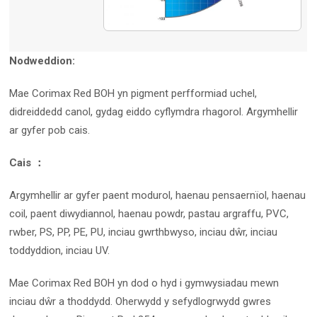
Nodweddion:
Mae Corimax Red BOH yn pigment perfformiad uchel,
didreiddedd canol, gydag eiddo cyflymdra rhagorol. Argymhellir
ar gyfer pob cais.
Cais ：
Argymhellir ar gyfer paent modurol, haenau pensaernïol, haenau
coil, paent diwydiannol, haenau powdr, pastau argraffu, PVC,
rwber, PS, PP, PE, PU, inciau gwrthbwyso, inciau dŵr, inciau
toddyddion, inciau UV.
Mae Corimax Red BOH yn dod o hyd i gymwysiadau mewn
inciau dŵr a thoddydd. Oherwydd y sefydlogrwydd gwres