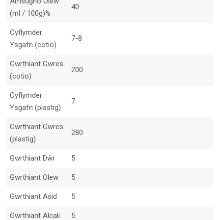
Amsugno Olew
40
(ml / 100g)%
Cyflymder
7-8
Ysgafn (cotio)
Gwrthiant Gwres
200
(cotio)
Cyflymder
7
Ysgafn (plastig)
Gwrthiant Gwres
280
(plastig)
Gwrthiant Dŵr
5
Gwrthiant Olew
5
Gwrthiant Asid
5
Gwrthiant Alcali
5