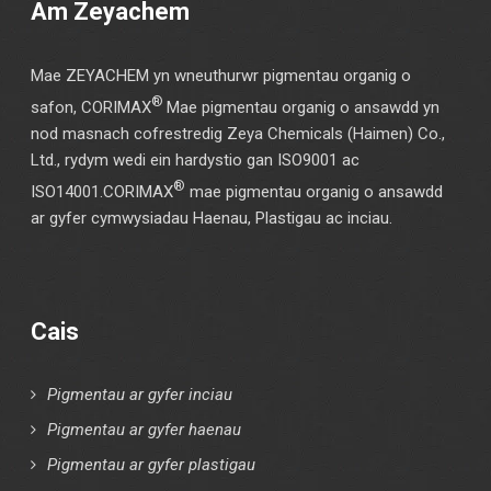
Am Zeyachem
Mae ZEYACHEM yn wneuthurwr pigmentau organig o
®
safon, CORIMAX
Mae pigmentau organig o ansawdd yn
nod masnach cofrestredig Zeya Chemicals (Haimen) Co.,
Ltd., rydym wedi ein hardystio gan ISO9001 ac
®
ISO14001.CORIMAX
mae pigmentau organig o ansawdd
ar gyfer cymwysiadau Haenau, Plastigau ac inciau.
Cais
Pigmentau ar gyfer inciau
Pigmentau ar gyfer haenau
Pigmentau ar gyfer plastigau