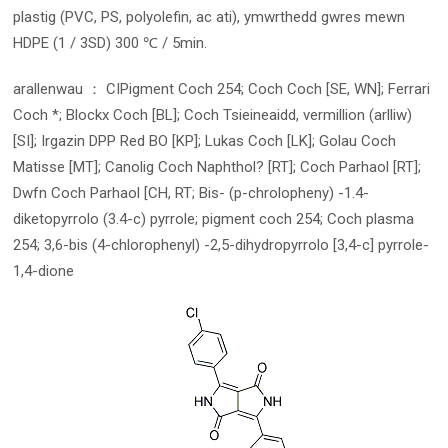
plastig (PVC, PS, polyolefin, ac ati), ymwrthedd gwres mewn
HDPE (1 / 3SD) 300 ℃ / 5min.
arallenwau ： CIPigment Coch 254; Coch Coch [SE, WN]; Ferrari
Coch *; Blockx Coch [BL]; Coch Tsieineaidd, vermillion (arlliw)
[SI]; Irgazin DPP Red BO [KP]; Lukas Coch [LK]; Golau Coch
Matisse [MT]; Canolig Coch Naphthol? [RT]; Coch Parhaol [RT];
Dwfn Coch Parhaol [CH, RT; Bis- (p-chrolopheny) -1.4-
diketopyrrolo (3.4-c) pyrrole; pigment coch 254; Coch plasma
254; 3,6-bis (4-chlorophenyl) -2,5-dihydropyrrolo [3,4-c] pyrrole-
1,4-dione