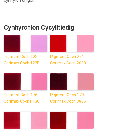
cynnyrch unigol.
Cynhyrchion Cysylltiedig
Pigment Coch 122-
Pigment Coch 254-
Corimax Coch 122D
Corimax Coch 2030H
Pigment Coch 176-
Pigment Coch 179-
Corimax Coch HF3C
Corimax Coch 3885