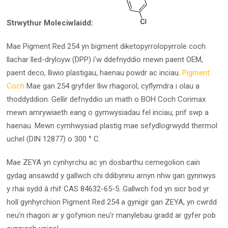
Strwythur Moleciwlaidd:
Mae Pigment Red 254 yn bigment diketopyrrolopyrrole coch
llachar lled-dryloyw (DPP) i'w ddefnyddio mewn paent OEM,
paent deco, lliwio plastigau, haenau powdr ac inciau.
Pigment
Coch
Mae gan 254 gryfder lliw rhagorol, cyflymdra i olau a
thoddyddion. Gellir defnyddio un math o BOH Coch Corimax
mewn amrywiaeth eang o gymwysiadau fel inciau, prif swp a
haenau. Mewn cymhwysiad plastig mae sefydlogrwydd thermol
uchel (DIN 12877) o 300 ° C.
Mae ZEYA yn cynhyrchu ac yn dosbarthu cemegolion cain
gydag ansawdd y gallwch chi ddibynnu arnyn nhw gan gynnwys
y rhai sydd â rhif CAS 84632-65-5. Gallwch fod yn sicr bod yr
holl gynhyrchion Pigment Red 254 a gynigir gan ZEYA, yn cwrdd
neu'n rhagori ar y gofynion neu'r manylebau gradd ar gyfer pob