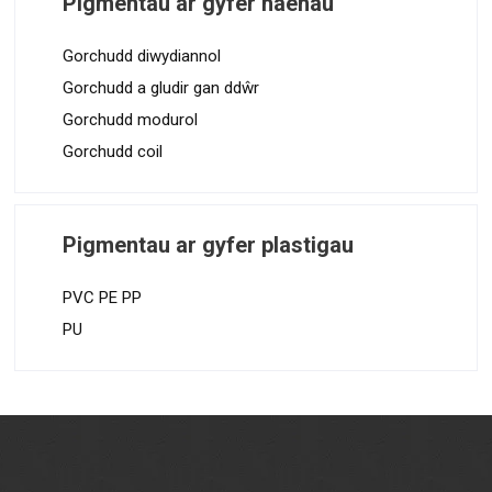
Pigmentau ar gyfer haenau
Gorchudd diwydiannol
Gorchudd a gludir gan ddŵr
Gorchudd modurol
Gorchudd coil
Pigmentau ar gyfer plastigau
PVC PE PP
PU