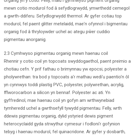
organig yn y cotio. Felly, rhaid i gymhwyso pigment organig
mewn cotio modurol fod â sefydlogrwydd, ymwrthedd cemegol
a gwrth-ddiferu. Sefydlogrwydd thermol. Ar gyfer cotiau top
modurol, fel paent glitter metelaidd, mae'n ofynnol i bigmentau
organig fod â thryloywder uchel ac ategu pŵer cuddio
pigmentau anorganig.
2.3 Cymhwyso pigmentau organig mewn haenau coil
Rhennir y cotio coil yn topcoats swyddogaethol, paent preimio a
chotiau cefn. Y prif fathau o brimynnau yw epocsi, polyester a
pholywrethan: tra bod y topcoats a'r mathau wedi'u paentio'n ôl
yn cynnwys toddi plastig PVC, polyester, polywrethan, acrylig,
fflworocarbon a silicon yn bennaf. Polyester ac ati. Yn
gyffredinol, mae haenau coil yn gofyn am wrthwynebiad
tymheredd uchel a gwrthsefyll tywydd pigmentau. Felly, wrth
ddewis pigmentau organig, dylid ystyried dewis pigment
heterocyclaidd gyda strwythur cymesur i fodloni'r gofynion
tebyg i haenau modurol, fel quinacridone. Ar gyfer y dosbarth,