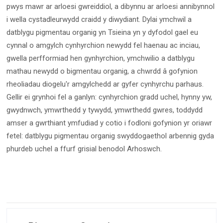
pwys mawr ar arloesi gwreiddiol, a dibynnu ar arloesi annibynnol
i wella cystadleurwydd craidd y diwydiant. Dylai ymchwil a
datblygu pigmentau organig yn Tsieina yn y dyfodol gael eu
cynnal o amgylch cynhyrchion newydd fel haenau ac inciau,
gwella perfformiad hen gynhyrchion, ymchwilio a datblygu
mathau newydd o bigmentau organig, a chwrdd â gofynion
rheoliadau diogelu'r amgylchedd ar gyfer cynhyrchu parhaus.
Gellir ei grynhoi fel a ganlyn: cynhyrchion gradd uchel, hynny yw,
gwydnwch, ymwrthedd y tywydd, ymwrthedd gwres, toddydd
amser a gwrthiant ymfudiad y cotio i fodloni gofynion yr oriawr
fetel: datblygu pigmentau organig swyddogaethol arbennig gyda
phurdeb uchel a ffurf grisial benodol Arhoswch.