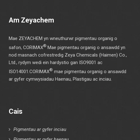
Am Zeyachem
Mae ZEYACHEM yn wneuthurwr pigmentau organig o
®
safon, CORIMAX
Mae pigmentau organig o ansawdd yn
nod masnach cofrestredig Zeya Chemicals (Haimen) Co.,
Ltd., rydym wedi ein hardystio gan ISO9001 ac
®
ISO14001.CORIMAX
mae pigmentau organig o ansawdd
ar gyfer cymwysiadau Haenau, Plastigau ac inciau.
Cais
Pigmentau ar gyfer inciau
Pigmentau ar gyfer haenau