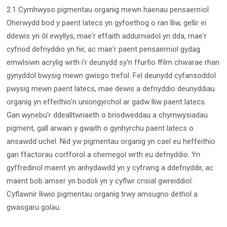
2.1 Cymhwyso pigmentau organig mewn haenau pensaernïol
Oherwydd bod y paent latecs yn gyfoethog o ran lliw, gellir ei
ddewis yn ôl ewyllys, mae'r effaith addurniadol yn dda, mae'r
cyfnod defnyddio yn hir, ac mae'r paent pensaernïol gydag
emwlsiwn acrylig wrth i'r deunydd sy'n ffurfio ffilm chwarae rhan
gynyddol bwysig mewn gwisgo trefol. Fel deunydd cyfansoddol
pwysig mewn paent latecs, mae dewis a defnyddio deunyddiau
organig yn effeithio'n uniongyrchol ar gadw lliw paent latecs.
Gan wynebu'r ddealltwriaeth o briodweddau a chymwysiadau
pigment, gall arwain y gwaith o gynhyrchu paent latecs o
ansawdd uchel. Nid yw pigmentau organig yn cael eu heffeithio
gan ffactorau corfforol a chemegol wrth eu defnyddio. Yn
gyffredinol maent yn anhydawdd yn y cyfrwng a ddefnyddir, ac
maent bob amser yn bodoli yn y cyflwr crisial gwreiddiol.
Cyflawnir lliwio pigmentau organig trwy amsugno dethol a
gwasgaru golau.