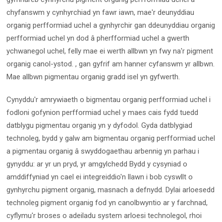
chyfanswm y cynhyrchiad yn fawr iawn, mae'r deunyddiau
organig perfformiad uchel a gynhyrchir gan ddeunyddiau organig
perfformiad uchel yn dod â pherfformiad uchel a gwerth
ychwanegol uchel, felly mae ei werth allbwn yn fwy na'r pigment
organig canol-ystod. , gan gyfrif am hanner cyfanswm yr allbwn.
Mae allbwn pigmentau organig gradd isel yn gyfwerth.
Cynyddu'r amrywiaeth o bigmentau organig perfformiad uchel i
fodloni gofynion perfformiad uchel y maes cais fydd tuedd
datblygu pigmentau organig yn y dyfodol. Gyda datblygiad
technoleg, bydd y galw am bigmentau organig perfformiad uchel
a pigmentau organig â swyddogaethau arbennig yn parhau i
gynyddu: ar yr un pryd, yr amgylchedd Bydd y cysyniad o
amddiffyniad yn cael ei integreiddio'n llawn i bob cyswllt o
gynhyrchu pigment organig, masnach a defnydd. Dylai arloesedd
technoleg pigment organig fod yn canolbwyntio ar y farchnad,
cyflymu'r broses o adeiladu system arloesi technolegol, rhoi