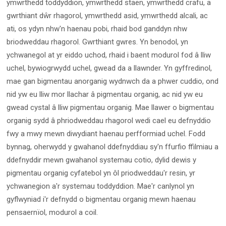
ymwrthedd toddyddion, ymwrthedd staen, ymwrthedd crafu, a
gwrthiant dŵr rhagorol, ymwrthedd asid, ymwrthedd alcali, ac
ati, os ydyn nhw'n haenau pobi, rhaid bod ganddyn nhw
briodweddau rhagorol. Gwrthiant gwres. Yn benodol, yn
ychwanegol at yr eiddo uchod, rhaid i baent modurol fod â lliw
uchel, bywiogrwydd uchel, gwead da a llawnder. Yn gyffredinol,
mae gan bigmentau anorganig wydnwch da a phwer cuddio, ond
nid yw eu lliw mor llachar â pigmentau organig, ac nid yw eu
gwead cystal â lliw pigmentau organig. Mae llawer o bigmentau
organig sydd â phriodweddau rhagorol wedi cael eu defnyddio
fwy a mwy mewn diwydiant haenau perfformiad uchel. Fodd
bynnag, oherwydd y gwahanol ddefnyddiau sy'n ffurfio ffilmiau a
ddefnyddir mewn gwahanol systemau cotio, dylid dewis y
pigmentau organig cyfatebol yn ôl priodweddau'r resin, yr
ychwanegion a'r systemau toddyddion. Mae'r canlynol yn
gyflwyniad i'r defnydd o bigmentau organig mewn haenau
pensaernïol, modurol a coil.