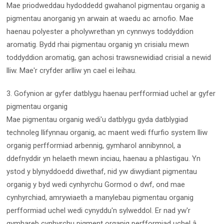
Mae priodweddau hydoddedd gwahanol pigmentau organig a
pigmentau anorganig yn arwain at waedu ac arnofio. Mae
haenau polyester a pholywrethan yn cynnwys toddyddion
aromatig. Bydd rhai pigmentau organig yn crisialu mewn
toddyddion aromatig, gan achosi trawsnewidiad crisial a newid
lliw. Mae'r cryfder arlliw yn cael ei leihau.
3. Gofynion ar gyfer datblygu haenau perfformiad uchel ar gyfer
pigmentau organig
Mae pigmentau organig wedi'u datblygu gyda datblygiad
technoleg llifynnau organig, ac maent wedi ffurfio system lliw
organig perfformiad arbennig, gymharol annibynnol, a
ddefnyddir yn helaeth mewn inciau, haenau a phlastigau. Yn
ystod y blynyddoedd diwethaf, nid yw diwydiant pigmentau
organig y byd wedi cynhyrchu Gormod o dwf, ond mae
cynhyrchiad, amrywiaeth a manylebau pigmentau organig
perfformiad uchel wedi cynyddu'n sylweddol. Er nad yw'r
gymhareb cynhyrchu pigment organig perfformiad uchel â