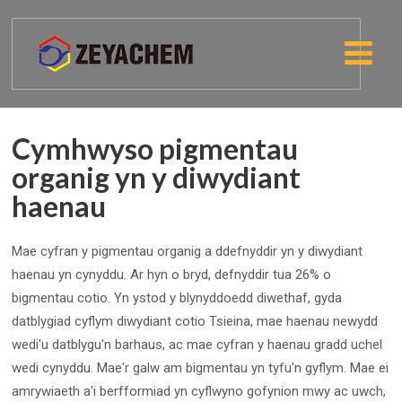
Cymhwyso pigmentau
organig yn y diwydiant
haenau
Mae cyfran y pigmentau organig a ddefnyddir yn y diwydiant
haenau yn cynyddu. Ar hyn o bryd, defnyddir tua 26% o
bigmentau cotio. Yn ystod y blynyddoedd diwethaf, gyda
datblygiad cyflym diwydiant cotio Tsieina, mae haenau newydd
wedi'u datblygu'n barhaus, ac mae cyfran y haenau gradd uchel
wedi cynyddu. Mae'r galw am bigmentau yn tyfu'n gyflym. Mae ei
amrywiaeth a'i berfformiad yn cyflwyno gofynion mwy ac uwch,