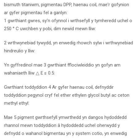
bismuth titaniwm, pigmentau DPP, haenau coil, mae'r gofynion
ar gyfer pigmentau fel a ganlyn:
1 gwrthiant gwres, sy'n ofynnol i wrthsefyll y tymheredd uchel o
250 ° C uwchben y pobi, dim newid mewn lliw:
2 wrthwynebiad tywydd, yn enwedig rhowch sylw i wrthwynebiad
hindreulio y lliw:
Yn gyffredinol mae 3 gwrthiant fflociwleiddio yn gofyn am
wahaniaeth lliw △ E ≤ 0.5:
Gwrthiant toddyddion 4 Ar gyfer haenau coil, defnyddir
toddyddion pegynol cryf fel ether ethylen glycol butyl ac ceton
methyl ethyl:
Mae 5 pigment gwrthsefyll ymwrthedd yn dangos hydoddedd
rhannol mewn toddyddion â hydoddedd uchel oherwydd y
defnydd o wahanol bigmentau yn y system cotio, yn enwedig