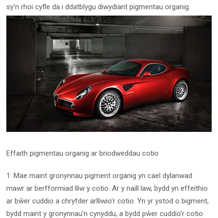
sy'n rhoi cyfle da i ddatblygu diwydiant pigmentau organig.
Effaith pigmentau organig ar briodweddau cotio
1. Mae maint gronynnau pigment organig yn cael dylanwad
mawr ar berfformiad lliw y cotio. Ar y naill law, bydd yn effeithio
ar bŵer cuddio a chryfder arlliwio'r cotio. Yn yr ystod o bigment,
bydd maint y gronynnau'n cynyddu, a bydd pŵer cuddio'r cotio