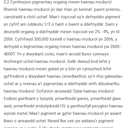
2.2 Cymhwyso pigmentau organig mewn haenau modurol
Rhennir haenau modurol yn dair rhan yn bennaf: paent preimio,
canolradd a chôt uchaf. Mae'r topcoat sy'n defnyddio pigment
yn cyfrif am oddeutu 1/3 o faint o baent a ddefnyddir. Swm y
deunydd organig a ddefnyddir mewn topcoat yw 2% -4%, yn ôl
2006. Cyfrifwyd 300,000 tunnell o haenau modurol yn 2006, y
defnydd o bigmentau organig mewn haenau modurol yw 2000-
4000T. Yn y diwydiant cotio, mae'n anodd llunio cynnwys
technegol uchel haenau modurol. Gellir dweud bod lefel y
haenau modurol mewn gwlad yn y bôn yn cynrychioli lefel
gyffredinol y diwydiant haenau cenedlaethol, sy'n rhoi galwadau
uchel ar y resinau a'r pigmentau a ddefnyddir wrth ddosbarthu
haenau modurol. Gofynion ansawdd. Dylai haenau modurol
fodloni gwrthiant y tywydd, ymwrthedd gwres, ymwrthedd glaw
asid, ymwrthedd ymbelydredd UV a gwrthsefyll peryglon haenau
wyneb metel. Mae'r pigment ar gyfer haenau modurol yn asiant
lliwio o ansawdd uchel. Newid lliw ceir yw addasu'r pigment