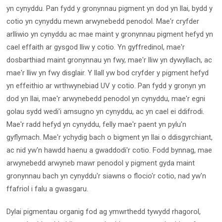
yn cynyddu. Pan fydd y gronynnau pigment yn dod yn llai, bydd y
cotio yn cynyddu mewn arwynebedd penodol. Mae'r cryfder
arlliwio yn cynyddu ac mae maint y gronynnau pigment hefyd yn
cael effaith ar gysgod lliw y cotio. Yn gyffredinol, mae'r
dosbarthiad maint gronynnau yn fwy, mae'r lliw yn dywyllach, ac
mae'r lliw yn fwy disglair. Y llall yw bod cryfder y pigment hefyd
yn effeithio ar wrthwynebiad UV y cotio. Pan fydd y gronyn yn
dod yn llai, mae'r arwynebedd penodol yn cynyddu, mae'r egni
golau sydd wedi'i amsugno yn cynyddu, ac yn cael ei ddifrodi.
Mae'r radd hefyd yn cynyddu, felly mae'r paent yn pylu'n
gyflymach. Mae'r ychydig bach o bigment yn llai o ddisgyrchiant,
ac nid yw'n hawdd haenu a gwaddodi'r cotio. Fodd bynnag, mae
arwynebedd arwyneb mawr penodol y pigment gyda maint
gronynnau bach yn cynyddu'r siawns o flocio'r cotio, nad yw'n
ffafriol i falu a gwasgaru.
Dylai pigmentau organig fod ag ymwrthedd tywydd rhagorol,